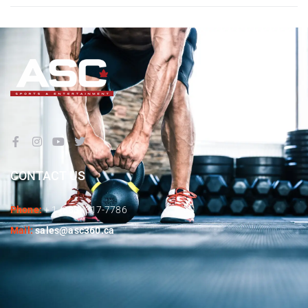
CONTACT US
Phone:
+ 1 (888) 317-7786
Mail:
sales@asc360.ca