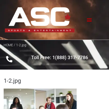
/
HOME
1-2.jpg
Toll Free: 1(888) 317-7786
1-2.jpg